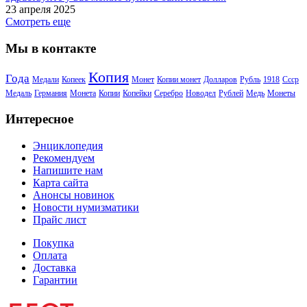
23 апреля 2025
Смотреть еще
Мы в контакте
Копия
Года
Медали
Копеек
Монет
Копии монет
Долларов
Рубль
1918
Ссср
Медаль
Германия
Монета
Копии
Копейки
Серебро
Новодел
Рублей
Медь
Монеты
Интересное
Энциклопедия
Рекомендуем
Напишите нам
Карта сайта
Анонсы новинок
Новости нумизматики
Прайс лист
Покупка
Оплата
Доставка
Гарантии