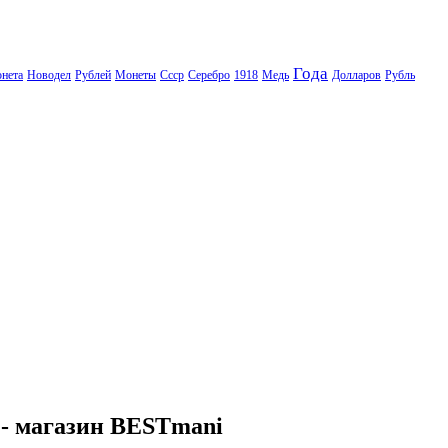
Года
нета
Новодел
Рублей
Монеты
Ссср
Серебро
1918
Медь
Долларов
Рубль
 - магазин BESTmani