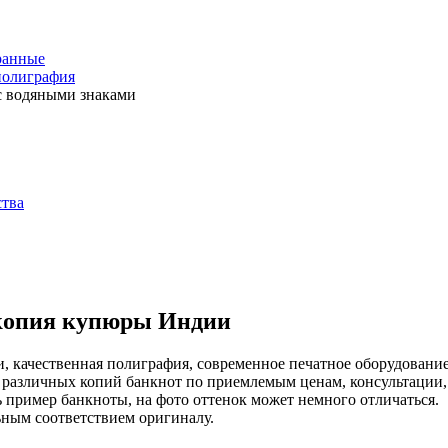
ранные
полиграфия
с водяными знаками
ства
копия купюры Индии
, качественная полиграфия, современное печатное оборудование
азличных копий банкнот по приемлемым ценам, консультации, 
пример банкноты, на фото оттенок может немного отличаться.
ным соответствием оригиналу.