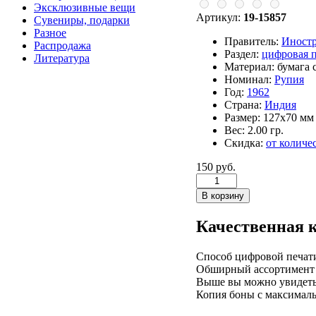
Эксклюзивные вещи
Артикул:
19-15857
Сувениры, подарки
Разное
Правитель:
Иност
Распродажа
Раздел:
цифровая 
Литература
Материал:
бумага 
Номинал:
Рупия
Год:
1962
Страна:
Индия
Размер:
127х70 мм
Вес:
2.00 гр.
Скидка:
от количе
150 руб.
Качественная 
Способ цифровой печати
Обширный ассортимент р
Выше вы можно увидеть 
Копия боны с максималь