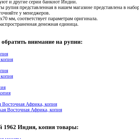
уют и другие серии банкнот Индии.
ы рупия представленная в нашем магазине представлена в набо
точняйте у менеджеров.
х70 мм, соответствует параметрам оригинала.
 распространенная денежная единица.
 обратить внимание на рупии:
опия
опия
пия
я Восточная Африка, копия
й 1962 Индия, копия товары: