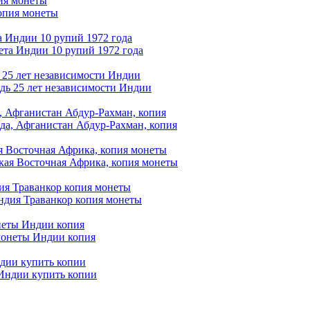
ия монеты
а Индии 10 рупий 1972 года
ь 25 лет независимости Индии
, Афганистан Абдур-Рахман, копия
я Восточная Африка, копия монеты
дия Траванкор копия монеты
неты Индии копия
ндии купить копии