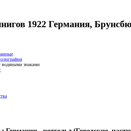
еннигов 1922 Германия, Брунсб
ранные
полиграфия
с водяными знаками
г
ства
 Германии - нотгельд (Городские, част