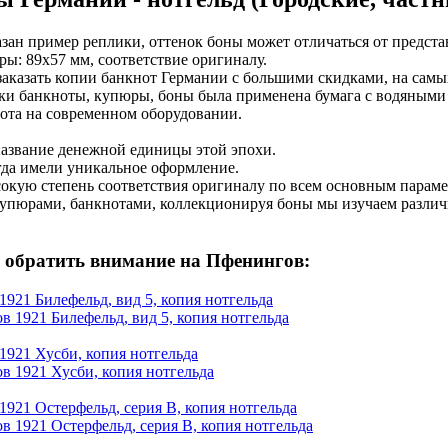
зан пример реплики, оттенок боны может отличаться от предста
ры: 89х57 мм, соответствие оригиналу.
 заказать копии банкнот Германии с большими скидками, на самы
ки банкноты, купюры, боны была применена бумага с водяными 
бота на современном оборудовании.
азвание денежной единицы этой эпохи.
да имели уникальное оформление.
окую степень соответствия оригиналу по всем основным параме
купюрами, банкнотами, коллекционируя боны мы изучаем различ
 обратить внимание на Пфенингов:
921 Билефельд, вид 5, копия нотгельда
1921 Хусби, копия нотгельда
1921 Остерфельд, серия В, копия нотгельда