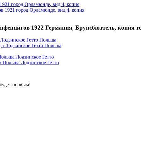
1921 город Орламюнде, вид 4, копия
) пфеннигов 1922 Германия, Брунсбюттель, копия т
 Лодзинское Гетто Польша
Польша Лодзинское Гетто
будет первым!