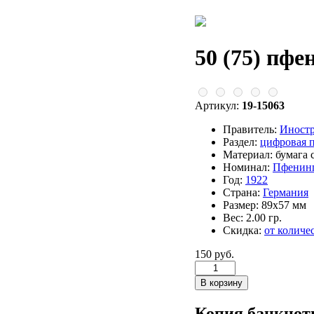
50 (75) пф
Артикул:
19-15063
Правитель:
Иност
Раздел:
цифровая 
Материал:
бумага 
Номинал:
Пфенин
Год:
1922
Страна:
Германия
Размер:
89х57 мм
Вес:
2.00 гр.
Скидка:
от количе
150 руб.
Копия банкноты