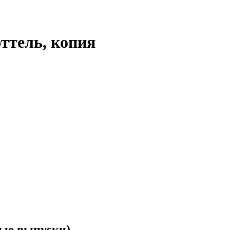
юттель, копия
ные выпуски).