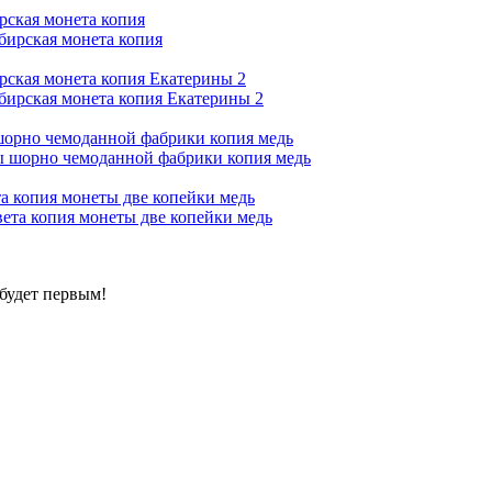
рская монета копия
ирская монета копия Екатерины 2
шорно чемоданной фабрики копия медь
та копия монеты две копейки медь
будет первым!