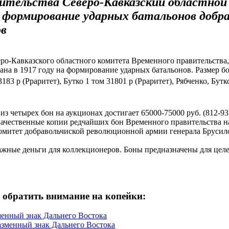
ительства Северо-Кавказский областной 
на формирование ударных батальонов добр
ов
ро-Кавказского областного комитета Временного правительства
ана в 1917 году на формирование ударных батальонов. Размер б
3183 р (Рраритет),
Бутко 1 том 31801 р (Рраритет),
Рябченко, Бутко
из четырех бон на аукционах достигает 65000-75000 руб. (812-9
ачественные копии редчайших бон Временного правительства н
омитет добравольчиской революционной армии генерала Брусил
жные деньги для коллекционеров. Боны предназначены для целе
 обратить внимание на копейки:
зменный знак Дальнего Востока