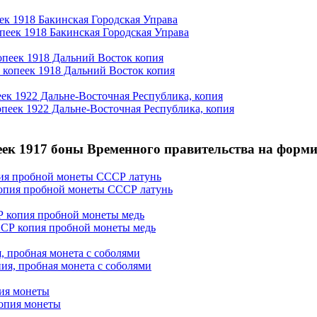
ек 1918 Бакинская Городская Управа
опеек 1918 Дальний Восток копия
еек 1922 Дальне-Восточная Республика, копия
еек 1917 боны Временного правительства на форм
пия пробной монеты СССР латунь
Р копия пробной монеты медь
я, пробная монета с соболями
пия монеты