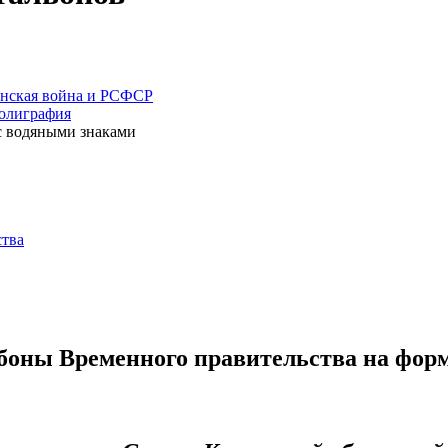
нская война и РСФСР
полиграфия
с водяными знаками
ства
 боны Временного правительства на фор