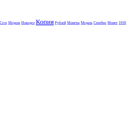
Копия
Ссср
Медали
Новодел
Рублей
Монеты
Медаль
Серебро
Монет
1918