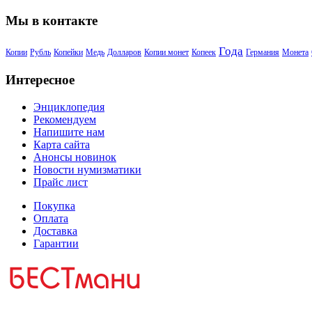
Мы в контакте
Года
Копии
Рубль
Копейки
Медь
Долларов
Копии монет
Копеек
Германия
Монета
Интересное
Энциклопедия
Рекомендуем
Напишите нам
Карта сайта
Анонсы новинок
Новости нумизматики
Прайс лист
Покупка
Оплата
Доставка
Гарантии