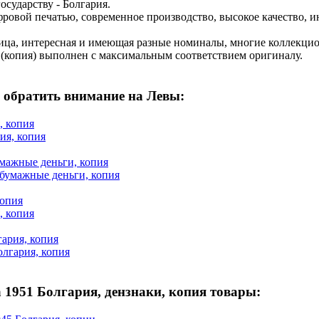
сударству - Болгария.
ровой печатью, современное производство, высокое качество, и
ница, интересная и имеющая разные номиналы, многие коллекци
копия) выполнен с максимальным соответствием оригиналу.
 обратить внимание на Левы:
, копия
умажные деньги, копия
копия
гария, копия
 1951 Болгария, дензнаки, копия товары: