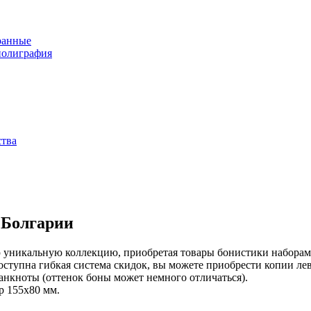
ранные
полиграфия
ства
 Болгарии
 уникальную коллекцию, приобретая товары бонистики наборами
оступна гибкая система скидок, вы можете приобрести копии ле
анкноты (оттенок боны может немного отличаться).
р 155х80 мм.