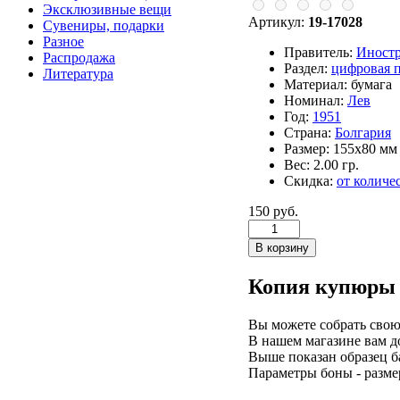
Эксклюзивные вещи
Артикул:
19-17028
Сувениры, подарки
Разное
Правитель:
Иност
Распродажа
Раздел:
цифровая 
Литература
Материал:
бумага
Номинал:
Лев
Год:
1951
Страна:
Болгария
Размер:
155х80 мм
Вес:
2.00 гр.
Скидка:
от количе
150 руб.
Копия купюры
Вы можете собрать свою
В нашем магазине вам д
Выше показан образец б
Параметры боны - разме