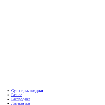
5 рублей 1823 года под Золото, копия монеты пять рублей
200 руб.
Сувениры, подарки
Разное
Распродажа
Литература