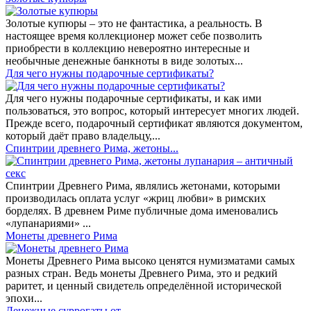
Золотые купюры – это не фантастика, а реальность. В
настоящее время коллекционер может себе позволить
приобрести в коллекцию невероятно интересные и
необычные денежные банкноты в виде золотых...
​Для чего нужны подарочные сертификаты?
Для чего нужны подарочные сертификаты, и как ими
пользоваться, это вопрос, который интересует многих людей.
Прежде всего, подарочный сертификат являются документом,
который даёт право владельцу,...
Спинтрии древнего Рима, жетоны...
Спинтрии Древнего Рима, являлись жетонами, которыми
производилась оплата услуг «жриц любви» в римских
борделях. В древнем Риме публичные дома именовались
«лупанариями» ...
Монеты древнего Рима
Монеты Древнего Рима высоко ценятся нумизматами самых
разных стран. Ведь монеты Древнего Рима, это и редкий
раритет, и ценный свидетель определённой исторической
эпохи...
Денежные суррогаты от...