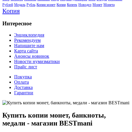
Рублей
Медаль
Рубль
Копии монет
Копии
Копеек
Новодел
Монет
Монета
Копия
Интересное
Энциклопедия
Рекомендуем
Напишите нам
Карта сайта
Анонсы новинок
Новости нумизматики
Прайс лист
Покупка
Оплата
Доставка
Гарантии
Купить копии монет, банкноты,
медали - магазин BESTmani