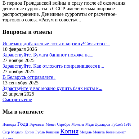
В период Гражданской войны и сразу после её окончания
денежные суррогаты в СССР имели весьма широкое
распространение. Денежные суррогаты от расчётное-
торгового союза «Разум и совесть»...
Вопросы и ответы
Исчезают,добавленые лоты в корзину!Связатся с...
10 февраля 2026
Здравствуйте. Бумага банкнот похожа на...
27 ноября 2025
Здравствуйте. Как отложить понравившееся в...
27 ноября 2025
В Беларусь отправляете .
13 сентября 2025
Здраствуйте у вас можно купить банк ноты к...
23 апреля 2025
Смотреть еще
Мы в контакте
Года
Новодел
Германия
Монет
Серебро
Монеты
Медь
Долларов
Рублей
1918
Копия
Ссср
Медали
Копии
Рубль
Копейки
Медаль
Монета
Копии монет
Копеек