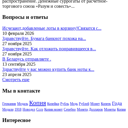
распространение. Денежные суррогаты от расчётное-
торгового союза «Разум и совесть»...
Вопросы и ответы
Исчезают,добавленые лоты в корзину!Связатся с...
10 февраля 2026
Здравствуйте. Бумага банкнот похожа на...
27 ноября 2025
Здравствуйте. Как отложить понравившееся в...
27 ноября 2025
В Беларусь отправляете .
13 сентября 2025
Здраствуйте у вас можно купить банк ноты к...
23 апреля 2025
Смотреть еще
Мы в контакте
Копия
Года
Германия
Медаль
Копейки
Рубль
Медь
Рублей
Монет
Копеек
Медали
1918
Новодел
Ссср
Копии монет
Серебро
Монета
Долларов
Монеты
Копии
Интересное