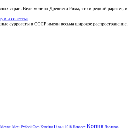
ых стран. Ведь монеты Древнего Рима, это и редкий раритет, и
жные суррогаты в СССР имели весьма широкое распространение.
Копия
Года
Медаль
Медь
Рублей
Ссср
Копейки
1918
Новодел
Долларов