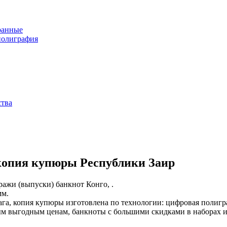
ранные
полиграфия
ства
копия купюры Республики Заир
ражи (выпуски) банкнот Конго, .
мм.
ага, копия купюры изготовлена по технологии: цифровая полигр
ым выгодным ценам, банкноты с большими скидками в наборах и