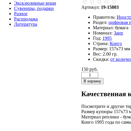
Эксклюзивные вещи
Артикул:
19-15803
Сувениры, подарки
Разное
Правитель:
Иност
Распродажа
Раздел:
цифровая 
Литература
Материал:
бумага
Номинал:
Заир
Год:
1995
Страна:
Конго
Размер:
157х73 мм
Вес:
2.00 гр.
Скидка:
от количе
150 руб.
Качественная 
Посмотрите и другие ти
Размер купюры 157х73 
Материал реплики - бум
Конго 1995 года по сам