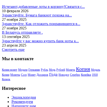
Исчезают,добавленые лоты в корзину!Связатся с...
10 февраля 2026
Здравствуйте. Бумага банкнот похожа на...
27 ноября 2025
Здравствуйте. Как отложить понравившееся в...
27 ноября 2025
В Беларусь отправляете .
13 сентября 2025
Здраствуйте у вас можно купить банк ноты к...
23 апреля 2025
Смотреть еще
Мы в контакте
Копия
Копии монет
Медали
Германия
Рубль
Медь
Рублей
Монета
Медаль
Года
Копии
Монеты
Ссср
Монет
Долларов
Новодел
Серебро
Копейки
1918
Копеек
Интересное
Энциклопедия
Рекомендуем
Напишите нам