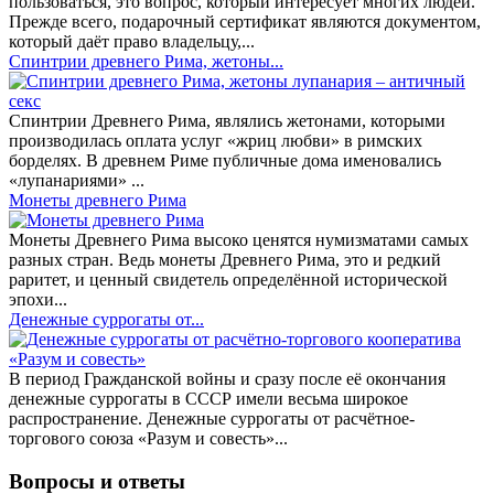
пользоваться, это вопрос, который интересует многих людей.
Прежде всего, подарочный сертификат являются документом,
который даёт право владельцу,...
Спинтрии древнего Рима, жетоны...
Спинтрии Древнего Рима, являлись жетонами, которыми
производилась оплата услуг «жриц любви» в римских
борделях. В древнем Риме публичные дома именовались
«лупанариями» ...
Монеты древнего Рима
Монеты Древнего Рима высоко ценятся нумизматами самых
разных стран. Ведь монеты Древнего Рима, это и редкий
раритет, и ценный свидетель определённой исторической
эпохи...
Денежные суррогаты от...
В период Гражданской войны и сразу после её окончания
денежные суррогаты в СССР имели весьма широкое
распространение. Денежные суррогаты от расчётное-
торгового союза «Разум и совесть»...
Вопросы и ответы