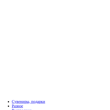
200 руб.
Раритетная монета рубль 1771 Сестрорецкий на тонком
кружке серебро копия
390 руб.
Сувениры, подарки
Разное