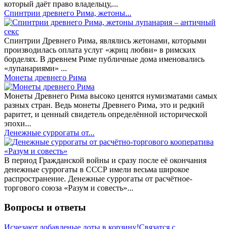
который даёт право владельцу,...
Спинтрии древнего Рима, жетоны...
Спинтрии Древнего Рима, являлись жетонами, которыми
производилась оплата услуг «жриц любви» в римских
борделях. В древнем Риме публичные дома именовались
«лупанариями» ...
Монеты древнего Рима
Монеты Древнего Рима высоко ценятся нумизматами самых
разных стран. Ведь монеты Древнего Рима, это и редкий
раритет, и ценный свидетель определённой исторической
эпохи...
Денежные суррогаты от...
В период Гражданской войны и сразу после её окончания
денежные суррогаты в СССР имели весьма широкое
распространение. Денежные суррогаты от расчётное-
торгового союза «Разум и совесть»...
Вопросы и ответы
Исчезают,добавленые лоты в корзину!Связатся с...