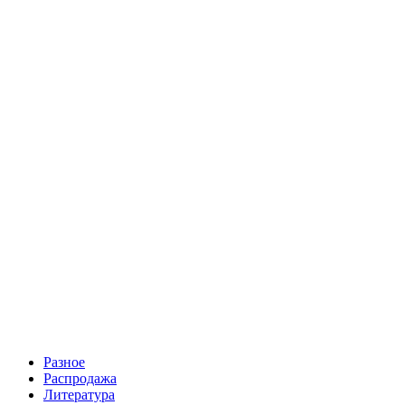
27000 руб.
Московский Рубль 1712, копия покрытие золотом 585 пробы
4100 руб.
Разное
Распродажа
Литература