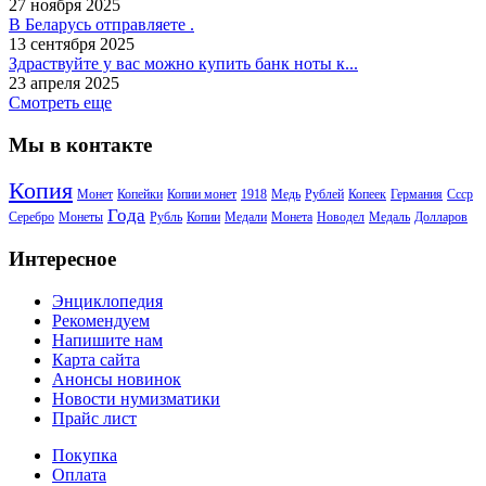
27 ноября 2025
В Беларусь отправляете .
13 сентября 2025
Здраствуйте у вас можно купить банк ноты к...
23 апреля 2025
Смотреть еще
Мы в контакте
Копия
Монет
Копейки
Копии монет
1918
Медь
Рублей
Копеек
Германия
Ссср
Года
Серебро
Монеты
Рубль
Копии
Медали
Монета
Новодел
Медаль
Долларов
Интересное
Энциклопедия
Рекомендуем
Напишите нам
Карта сайта
Анонсы новинок
Новости нумизматики
Прайс лист
Покупка
Оплата