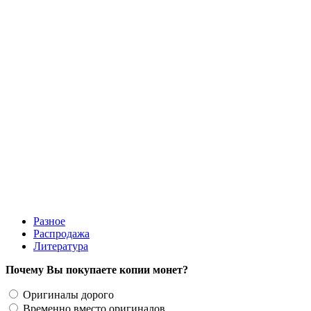
Рубль 1806 пробный, портрет в военном мундире, копия
(Ag)
10000 руб.
Разное
Распродажа
Литература
Почему Вы покупаете копии монет?
Оригиналы дорого
Временно вместо оригиналов