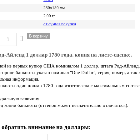
280х180 мм
2.00 гр.
от суммы покупки
-Айленд 1 доллар 1780 года, копия на листе-сцепке.
дной из первых купюр США номиналом 1 доллар, штата Род-Айленд
стороне банкноты указан номинал "One Dollar", серия, номер, а т
льная информация.
нкноты один доллар 1780 года изготовлена с максимальным соотв
туральную величину.
ц копии банкноты (оттенок может незначительно отличаться).
 обратить внимание на доллары: