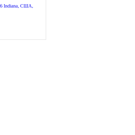
а США золотые монеты