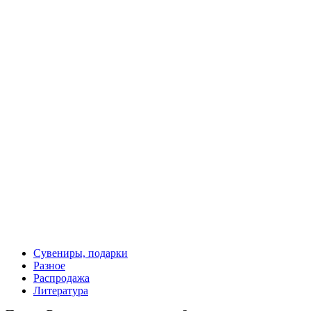
Античная монета тригемиобол Истрия, Малая Азия, 4 век до
н.э., серебряная копия
200 руб.
Сувениры, подарки
Разное
Распродажа
Литература