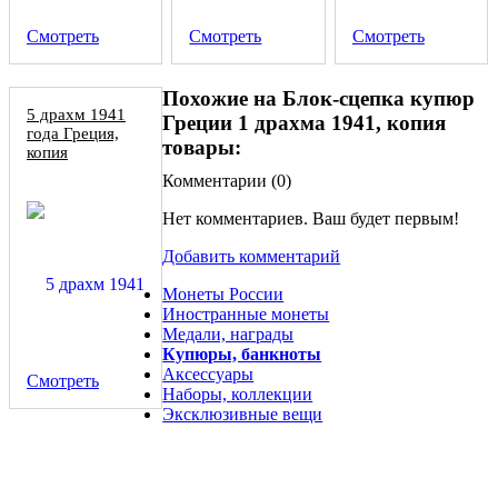
Смотреть
Смотреть
Смотреть
Похожие на Блок-сцепка купюр
5 драхм 1941
Греции 1 драхма 1941, копия
года Греция,
товары:
копия
Комментарии (
0
)
Нет комментариев. Ваш будет первым!
Добавить комментарий
Монеты России
Иностранные монеты
Медали, награды
Купюры, банкноты
Аксессуары
Смотреть
Наборы, коллекции
Эксклюзивные вещи
Античная монета драхма Филиппа V, Македония, 2 век до
н.э., серебряная копия