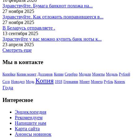
10 февраля 2026
Здравствуйте. Бумага банкнот похожа на...
27 ноября 2025
Здравствуйте. Как отложить понравившееся в...
27 ноября 2025
В Беларусь отправляете .
13 сентября 2025
Здраствуйте у вас можно купить банк ноты к...
23 апреля 2025
Смотреть еще
Мы в контакте
Копейки
Копии монет
Долларов
Копии
Серебро
Медали
Монеты
Медаль
Рублей
Копия
Ссср
Новодел
Медь
1918
Германия
Монет
Монета
Рубль
Копеек
Года
Интересное
Энциклопедия
Рекомендуем
Напишите нам
Карта сайта
Анонсы новинок