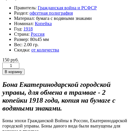
Правитель:
Гражданская война и РСФСР
Раздел:
офсетная полиграфия
Материал:
бумага с водяными знаками
Номинал:
Копейка
Год:
1918
Страна:
Россия
Размер:
80х45 мм
Вес:
2.00 гр.
Скидка:
от количества
150 руб.
Бона Екатеринодарской городской
управы, для обмена в трамвае - 2
копейки 1918 года, копия на бумаге с
водяными знаками.
Боны эпохи Гражданской Войны в России, Екатеринодарской
городской управы. Боны даного вида были выпущены для