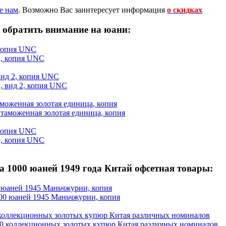
е нам
.
Возможно Вас заинтересует информация
о скидках
 обратить внимание на юани:
 копия UNC
вид 2, копия UNC
аможенная золотая единица, копия
 копия UNC
 1000 юаней 1949 года Китай офсетная товары:
 юаней 1945 Маньчжурии, копия
 коллекционных золотых купюр Китая различных номиналов