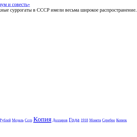
жные суррогаты в СССР имели весьма широкое распространение.
Копия
Года
Рублей
Медаль
Ссср
Долларов
1918
Монета
Серебро
Копеек