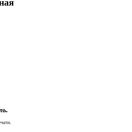
ная
ть.
ечати.