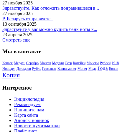
27 ноября 2025
Здравствуйте. Как отложить понравившееся в...
27 ноября 2025
В Беларусь отправляете .
13 сентября 2025
Здраствуйте у вас можно купить банк ноты к...
23 апреля 2025
Смотреть еще
Мы в контакте
Копеек
Медаль
Серебро
Монета
Медали
Ссср
Копейки
Монеты
Рублей
1918
Года
Новодел
Долларов
Рубль
Германия
Копии монет
Монет
Медь
Копии
Копия
Интересное
Энциклопедия
Рекомендуем
Напишите нам
Карта сайта
Анонсы новинок
Новости нумизматики
Прайс лист