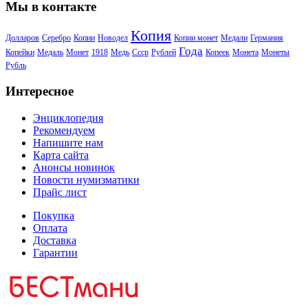
Мы в контакте
Копия
Долларов
Серебро
Копии
Новодел
Копии монет
Медали
Германия
Года
Копейки
Медаль
Монет
1918
Медь
Ссср
Рублей
Копеек
Монета
Монеты
Рубль
Интересное
Энциклопедия
Рекомендуем
Напишите нам
Карта сайта
Анонсы новинок
Новости нумизматики
Прайс лист
Покупка
Оплата
Доставка
Гарантии