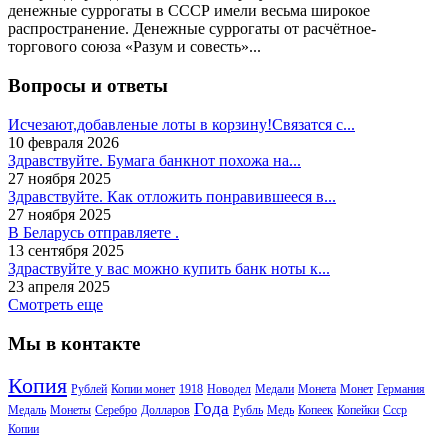
денежные суррогаты в СССР имели весьма широкое
распространение. Денежные суррогаты от расчётное-
торгового союза «Разум и совесть»...
Вопросы и ответы
Исчезают,добавленые лоты в корзину!Связатся с...
10 февраля 2026
Здравствуйте. Бумага банкнот похожа на...
27 ноября 2025
Здравствуйте. Как отложить понравившееся в...
27 ноября 2025
В Беларусь отправляете .
13 сентября 2025
Здраствуйте у вас можно купить банк ноты к...
23 апреля 2025
Смотреть еще
Мы в контакте
Копия
Рублей
Копии монет
1918
Новодел
Медали
Монета
Монет
Германия
Года
Медаль
Монеты
Серебро
Долларов
Рубль
Медь
Копеек
Копейки
Ссср
Копии