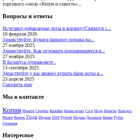
торгового союза «Разум и совесть»...
Вопросы и ответы
Исчезают,добавленые лоты в корзину!Связатся с...
10 февраля 2026
Здравствуйте. Бумага банкнот похожа на...
27 ноября 2025
Здравствуйте. Как отложить понравившееся в...
27 ноября 2025
В Беларусь отправляете .
13 сентября 2025
Здраствуйте у вас можно купить банк ноты к...
23 апреля 2025
Смотреть еще
Мы в контакте
Копия
Монета
Серебро
Копейки
Копии монет
Ссср
Медь
Монеты
Новодел
Года
Монет
Копеек
Медали
1918
Рублей
Медаль
Долларов
Копии
Рубль
Германия
Интересное