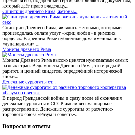
Прежде всего, подарочный сертификат являются документом,
который даёт право владельцу,...
Спинтрии древнего Рима, жетоны...
Спинтрии Древнего Рима, являлись жетонами, которыми
производилась оплата услуг «жриц любви» в римских
борделях. В древнем Риме публичные дома именовались
«лупанариями» ...
Монеты древнего Рима
Монеты Древнего Рима высоко ценятся нумизматами самых
разных стран. Ведь монеты Древнего Рима, это и редкий
раритет, и ценный свидетель определённой исторической
эпохи...
Денежные суррогаты от...
В период Гражданской войны и сразу после её окончания
денежные суррогаты в СССР имели весьма широкое
распространение. Денежные суррогаты от расчётное-
торгового союза «Разум и совесть»...
Вопросы и ответы