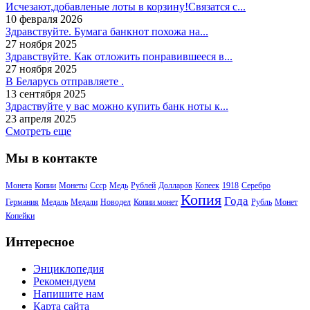
Исчезают,добавленые лоты в корзину!Связатся с...
10 февраля 2026
Здравствуйте. Бумага банкнот похожа на...
27 ноября 2025
Здравствуйте. Как отложить понравившееся в...
27 ноября 2025
В Беларусь отправляете .
13 сентября 2025
Здраствуйте у вас можно купить банк ноты к...
23 апреля 2025
Смотреть еще
Мы в контакте
Монета
Копии
Монеты
Ссср
Медь
Рублей
Долларов
Копеек
1918
Серебро
Копия
Года
Германия
Медаль
Медали
Новодел
Копии монет
Рубль
Монет
Копейки
Интересное
Энциклопедия
Рекомендуем
Напишите нам
Карта сайта