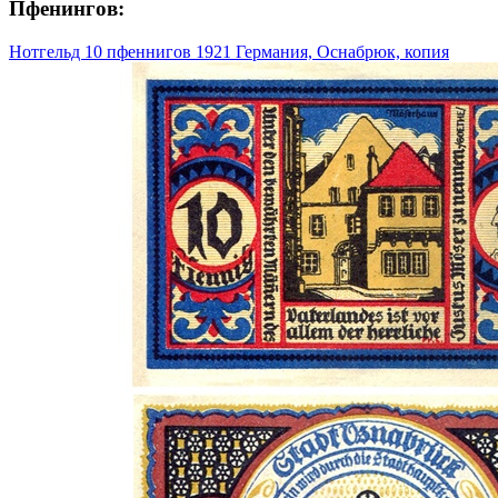
Пфенингов:
Нотгельд 10 пфеннигов 1921 Германия, Оснабрюк, копия