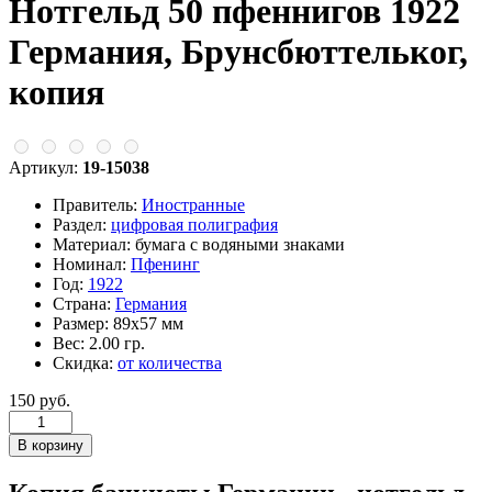
Нотгельд 50 пфеннигов 1922
Германия, Брунсбюттельког,
копия
Артикул:
19-15038
Правитель:
Иностранные
Раздел:
цифровая полиграфия
Материал:
бумага с водяными знаками
Номинал:
Пфенинг
Год:
1922
Страна:
Германия
Размер:
89х57 мм
Вес:
2.00 гр.
Скидка:
от количества
150 руб.