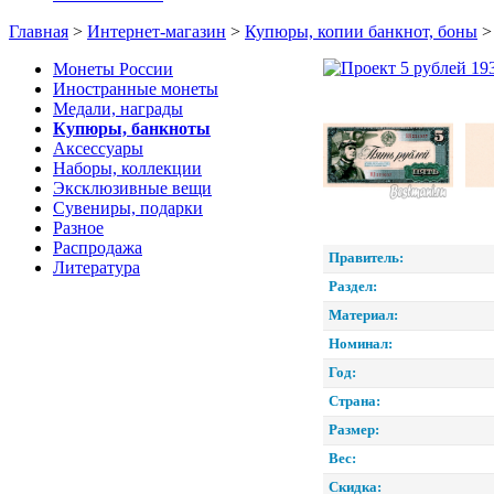
Главная
>
Интернет-магазин
>
Купюры, копии банкнот, боны
Монеты России
Иностранные монеты
Медали, награды
Купюры, банкноты
Аксессуары
Наборы, коллекции
Эксклюзивные вещи
Сувениры, подарки
Разное
Распродажа
Правитель:
Литература
Раздел:
Материал:
Номинал:
Год:
Страна:
Размер:
Вес:
Скидка: