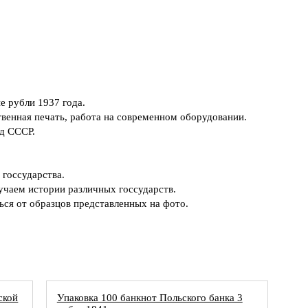
е рубли 1937 года.
твенная печать, работа на современном оборудовании.
од СССР.
 госсударства.
учаем истории различных госсударств.
ься от образцов представленных на фото.
ской
Упаковка 100 банкнот Польского банка 3