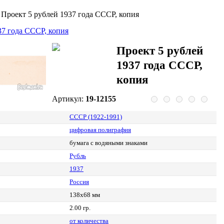
>
Проект 5 рублей 1937 года СССР, копия
Проект 5 рублей
1937 года СССР,
копия
Артикул:
19-12155
СССР (1922-1991)
цифровая полиграфия
бумага с водяными знаками
Рубль
1937
Россия
138х68 мм
2.00 гр.
от количества