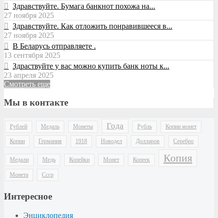
Здравствуйте. Бумага банкнот похожа на...
27 ноября 2025
Здравствуйте. Как отложить понравившееся в...
27 ноября 2025
В Беларусь отправляете .
13 сентября 2025
Здраствуйте у вас можно купить банк ноты к...
23 апреля 2025
Смотреть еще
Мы в контакте
Года
Рублей
Медаль
Монеты
Рубль
Копии монет
Копии
Германия
1918
Новодел
Долларов
Серебро
Копия
Медали
Медь
Копейки
Монет
Копеек
Монета
Ссср
Интересное
Энциклопедия