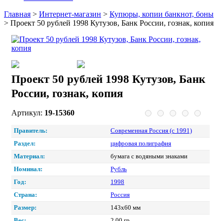
Главная
>
Интернет-магазин
>
Купюры, копии банкнот, боны
>
Проект 50 рублей 1998 Кутузов, Банк России, гознак, копия
Проект 50 рублей 1998 Кутузов, Банк
России, гознак, копия
Артикул:
19-15360
Правитель:
Современная Россия (c 1991)
Раздел:
цифровая полиграфия
Материал:
бумага с водяными знаками
Номинал:
Рубль
Год:
1998
Страна:
Россия
Размер:
143х60 мм
Вес:
2.00 гр.