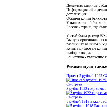
Денежная единица рубл
Информация иб изделии 
детализация.
Образец копии банкноты
У наших копий банкнот 
Россия - страна, где бы
У этой боны размер 97х
Выпуск оригинальных ку
различных банкнот и ку
Купить цифровые копии 
выборе товара.
Бонистика - увлечение 
Рекомендуем также
Проект 5 рублей 1925 СС
Смотреть
3 рубля 1922 года сам
Смотреть
5 рублей 1918 Баженово