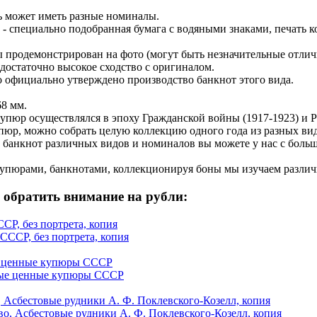
ь может иметь разные номиналы.
- специально подобранная бумага с водяными знаками, печать к
 продемонстрирован на фото (могут быть незначительные отличи
достаточно высокое сходство с оригиналом.
ло официально утверждено производство банкнот этого вида.
68 мм.
пюр осуществлялся в эпоху Гражданской войны (1917-1923) и Р
пюр, можно собрать целую коллекцию одного года из разных ви
банкнот различных видов и номиналов вы можете у нас с большо
купюрами, банкнотами, коллекционируя боны мы изучаем различ
 обратить внимание на рубли:
СР, без портрета, копия
ые ценные купюры СССР
, Асбестовые рудники А. Ф. Поклевского-Козелл, копия