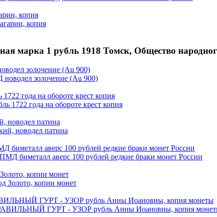
арин, копия
ная марка 1 рубль 1918 Томск, Общество народног
оводел золочение (Au 900)
 1722 года на обороте крест копия
й, новодел патина
МД биметалл аверс 100 рублей редкие браки монет России
 Золото, копии монет
АВИЛЬНЫЙ ГУРТ - УЗОР рубль Анны Иоановны, копия монеты