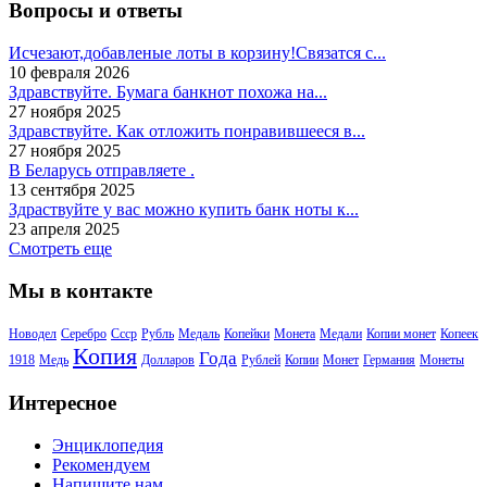
Вопросы и ответы
Исчезают,добавленые лоты в корзину!Связатся с...
10 февраля 2026
Здравствуйте. Бумага банкнот похожа на...
27 ноября 2025
Здравствуйте. Как отложить понравившееся в...
27 ноября 2025
В Беларусь отправляете .
13 сентября 2025
Здраствуйте у вас можно купить банк ноты к...
23 апреля 2025
Смотреть еще
Мы в контакте
Новодел
Серебро
Ссср
Рубль
Медаль
Копейки
Монета
Медали
Копии монет
Копеек
Копия
Года
1918
Медь
Долларов
Рублей
Копии
Монет
Германия
Монеты
Интересное
Энциклопедия
Рекомендуем
Напишите нам