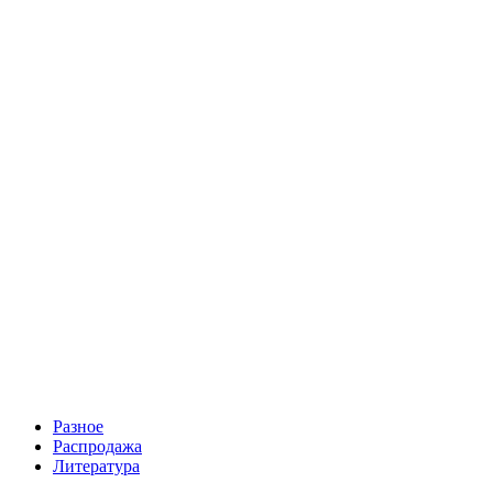
400 руб.
Золотой червонец Петра 1 ПЕРЕЧЕКАН на европейском
дукате новодел
400 руб.
Разное
Распродажа
Литература