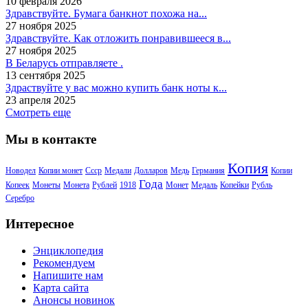
10 февраля 2026
Здравствуйте. Бумага банкнот похожа на...
27 ноября 2025
Здравствуйте. Как отложить понравившееся в...
27 ноября 2025
В Беларусь отправляете .
13 сентября 2025
Здраствуйте у вас можно купить банк ноты к...
23 апреля 2025
Смотреть еще
Мы в контакте
Копия
Новодел
Копии монет
Ссср
Медали
Долларов
Медь
Германия
Копии
Года
Копеек
Монеты
Монета
Рублей
1918
Монет
Медаль
Копейки
Рубль
Серебро
Интересное
Энциклопедия
Рекомендуем
Напишите нам
Карта сайта
Анонсы новинок