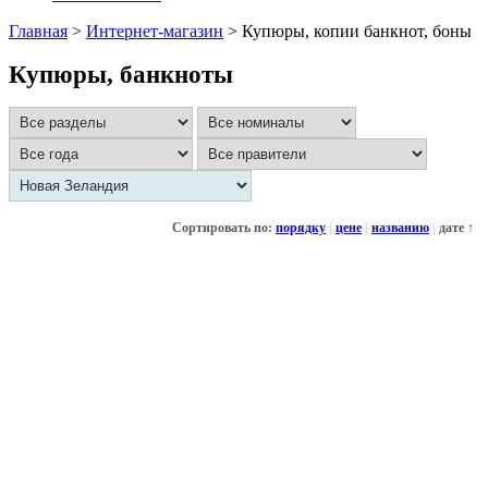
Главная
>
Интернет-магазин
>
Купюры, копии банкнот, боны
Купюры, банкноты
Сортировать по:
порядку
|
цене
|
названию
|
дате ↑
100 фунтов 1929 Новая Зеландия, король маори Таухиао,
копия купюры