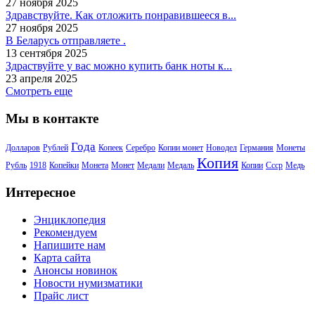
27 ноября 2025
Здравствуйте. Как отложить понравившееся в...
27 ноября 2025
В Беларусь отправляете .
13 сентября 2025
Здраствуйте у вас можно купить банк ноты к...
23 апреля 2025
Смотреть еще
Мы в контакте
Года
Долларов
Рублей
Копеек
Серебро
Копии монет
Новодел
Германия
Монеты
Копия
Рубль
1918
Копейки
Монета
Монет
Медали
Медаль
Копии
Ссср
Медь
Интересное
Энциклопедия
Рекомендуем
Напишите нам
Карта сайта
Анонсы новинок
Новости нумизматики
Прайс лист