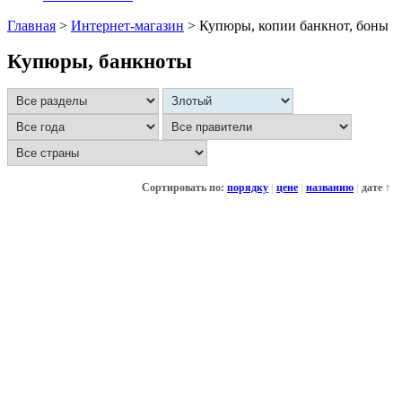
Главная
>
Интернет-магазин
>
Купюры, копии банкнот, боны
Купюры, банкноты
Сортировать по:
порядку
|
цене
|
названию
|
дате ↑
200 злотых 2020 Йозеф Манес, сувенирная бона, копия