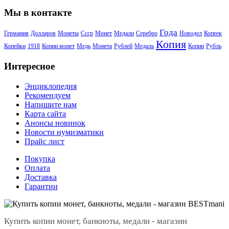
Мы в контакте
Года
Германия
Долларов
Монеты
Ссср
Монет
Медали
Серебро
Новодел
Копеек
Копия
Копейки
1918
Копии монет
Медь
Монета
Рублей
Медаль
Копии
Рубль
Интересное
Энциклопедия
Рекомендуем
Напишите нам
Карта сайта
Анонсы новинок
Новости нумизматики
Прайс лист
Покупка
Оплата
Доставка
Гарантии
Купить копии монет, банкноты, медали - магазин