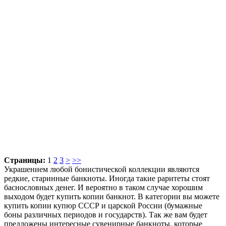
Артикул:
19-10933
150 руб.
скидка
Страницы:
1
2
3
>
>>
Украшением любой бонистической коллекции являются
редкие, старинные банкноты. Иногда такие раритеты стоят
баснословных денег. И вероятно в таком случае хорошим
выходом будет купить копии банкнот. В категории вы можете
купить копии купюр СССР и царской России (бумажные
боны различных периодов и государств). Так же вам будет
предложены интересные сувенирные банкноты, которые