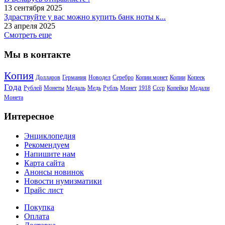
13 сентября 2025
Здраствуйте у вас можно купить банк ноты к...
23 апреля 2025
Смотреть еще
Мы в контакте
Копия
Долларов
Германия
Новодел
Серебро
Копии монет
Копии
Копеек
Года
Рублей
Монеты
Медаль
Медь
Рубль
Монет
1918
Ссср
Копейки
Медали
Монета
Интересное
Энциклопедия
Рекомендуем
Напишите нам
Карта сайта
Анонсы новинок
Новости нумизматики
Прайс лист
Покупка
Оплата