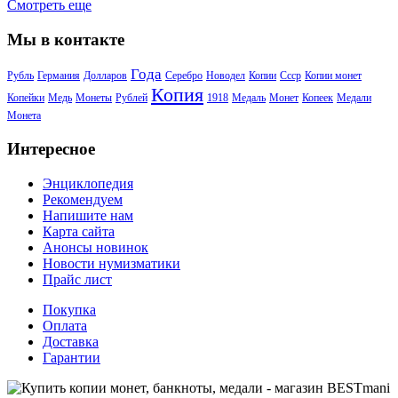
Смотреть еще
Мы в контакте
Года
Рубль
Германия
Долларов
Серебро
Новодел
Копии
Ссср
Копии монет
Копия
Копейки
Медь
Монеты
Рублей
1918
Медаль
Монет
Копеек
Медали
Монета
Интересное
Энциклопедия
Рекомендуем
Напишите нам
Карта сайта
Анонсы новинок
Новости нумизматики
Прайс лист
Покупка
Оплата
Доставка
Гарантии