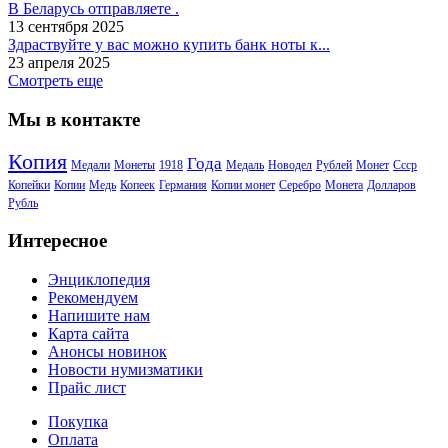
В Беларусь отправляете .
13 сентября 2025
Здраствуйте у вас можно купить банк ноты к...
23 апреля 2025
Смотреть еще
Мы в контакте
Копия
Года
Медали
Монеты
1918
Медаль
Новодел
Рублей
Монет
Ссср
Копейки
Копии
Медь
Копеек
Германия
Копии монет
Серебро
Монета
Долларов
Рубль
Интересное
Энциклопедия
Рекомендуем
Напишите нам
Карта сайта
Анонсы новинок
Новости нумизматики
Прайс лист
Покупка
Оплата