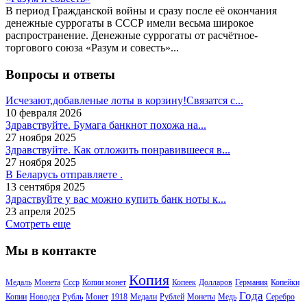
В период Гражданской войны и сразу после её окончания
денежные суррогаты в СССР имели весьма широкое
распространение. Денежные суррогаты от расчётное-
торгового союза «Разум и совесть»...
Вопросы и ответы
Исчезают,добавленые лоты в корзину!Связатся с...
10 февраля 2026
Здравствуйте. Бумага банкнот похожа на...
27 ноября 2025
Здравствуйте. Как отложить понравившееся в...
27 ноября 2025
В Беларусь отправляете .
13 сентября 2025
Здраствуйте у вас можно купить банк ноты к...
23 апреля 2025
Смотреть еще
Мы в контакте
Копия
Медаль
Монета
Ссср
Копии монет
Копеек
Долларов
Германия
Копейки
Года
Копии
Новодел
Рубль
Монет
1918
Медали
Рублей
Монеты
Медь
Серебро