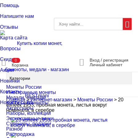
Помощь
Напишите нам
Отзывы
Карта сайта
Вопросы
Скидки
Вход / регистрация
0
Личный кабинет
Корзина
Акции
Категории
Новинки
Монеты России
Контакты
Иностранные монеты
Медали, награды
Главная
>
Интернет-магазин
>
Монеты России
>
20
Новости сайта
Купюры, банкноты
копеек 1953, пробная монета, листья вокруг
Аксессуары
номинала, в серебре
Наборы, коллекции
Эксклюзивные вещи
Сувениры, подарки
Разное
Распродажа