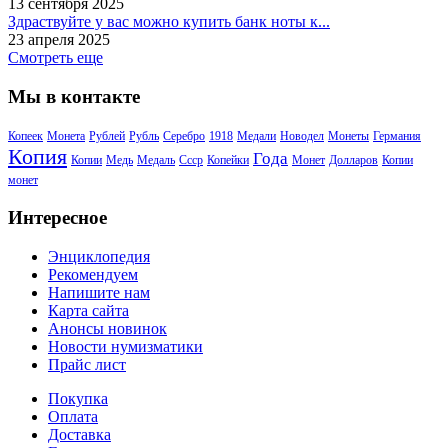
13 сентября 2025
Здраствуйте у вас можно купить банк ноты к...
23 апреля 2025
Смотреть еще
Мы в контакте
Копеек
Монета
Рублей
Рубль
Серебро
1918
Медали
Новодел
Монеты
Германия
Копия
Года
Копии
Медь
Медаль
Ссср
Копейки
Монет
Долларов
Копии
монет
Интересное
Энциклопедия
Рекомендуем
Напишите нам
Карта сайта
Анонсы новинок
Новости нумизматики
Прайс лист
Покупка
Оплата
Доставка