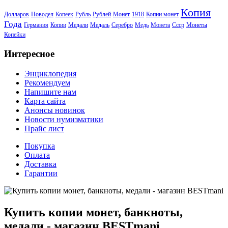
Копия
Долларов
Новодел
Копеек
Рубль
Рублей
Монет
1918
Копии монет
Года
Германия
Копии
Медали
Медаль
Серебро
Медь
Монета
Ссср
Монеты
Копейки
Интересное
Энциклопедия
Рекомендуем
Напишите нам
Карта сайта
Анонсы новинок
Новости нумизматики
Прайс лист
Покупка
Оплата
Доставка
Гарантии
Купить копии монет, банкноты,
медали - магазин BESTmani