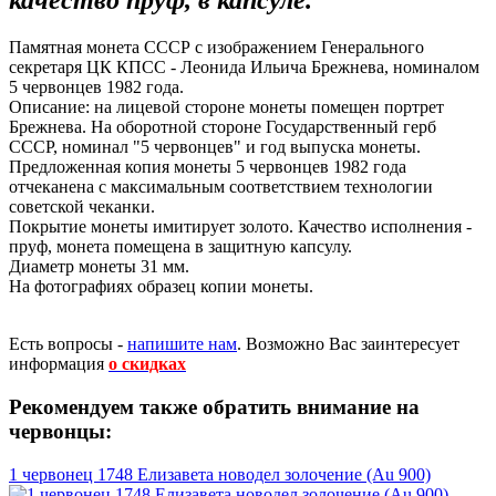
качество пруф, в капсуле.
Памятная монета СССР с изображением Генерального
секретаря ЦК КПСС - Леонида Ильича Брежнева, номиналом
5 червонцев 1982 года.
Описание: на лицевой стороне монеты помещен портрет
Брежнева. На оборотной стороне Государственный герб
СССР, номинал "5 червонцев" и год выпуска монеты.
Предложенная копия монеты 5 червонцев 1982 года
отчеканена с максимальным соответствием технологии
советской чеканки.
Покрытие монеты имитирует золото. Качество исполнения -
пруф, монета помещена в защитную капсулу.
Диаметр монеты 31 мм.
На фотографиях образец копии монеты.
Есть вопросы -
напишите нам
.
Возможно Вас заинтересует
информация
о скидках
Рекомендуем также обратить внимание на
червонцы:
1 червонец 1748 Елизавета новодел золочение (Au 900)