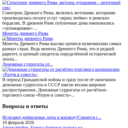
Спинтрии Древнего Рима, являлись жетонами, которыми
производилась оплата услуг «жриц любви» в римских
борделях. В древнем Риме публичные дома именовались
«лупанариями» ...
Монеты древнего Рима
Монеты Древнего Рима высоко ценятся нумизматами самых
разных стран. Ведь монеты Древнего Рима, это и редкий
раритет, и ценный свидетель определённой исторической
эпохи...
Денежные суррогаты от...
В период Гражданской войны и сразу после её окончания
денежные суррогаты в СССР имели весьма широкое
распространение. Денежные суррогаты от расчётное-
торгового союза «Разум и совесть»...
Вопросы и ответы
Исчезают,добавленые лоты в корзину!Связатся с...
10 февраля 2026
Здравствуйте. Бумага банкнот похожа на...