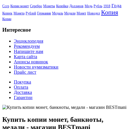
Года
Ссср
Копии монет
Серебро
Монеты
Копейки
Долларов
Медь
Рубль
1918
Копия
Копеек
Монета
Рублей
Германия
Медаль
Медали
Монет
Новодел
Копии
Интересное
Энциклопедия
Рекомендуем
Напишите нам
Карта сайта
Анонсы новинок
Новости нумизматики
Прайс лист
Покупка
Оплата
Доставка
Гарантии
Купить копии монет, банкноты,
медали - магазин BESTmani