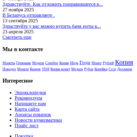
Здравствуйте. Как отложить понравившееся в...
27 ноября 2025
В Беларусь отправляете .
13 сентября 2025
Здраствуйте у вас можно купить банк ноты к...
23 апреля 2025
Смотреть еще
Мы в контакте
Копия
Года
Монеты
Германия
Медали
Серебро
Копии
Медь
Монет
Рублей
Новодел
Монета
Копеек
1918
Копии монет
Медаль
Рубль
Копейки
Ссср
Долларов
Интересное
Энциклопедия
Рекомендуем
Напишите нам
Карта сайта
Анонсы новинок
Новости нумизматики
Прайс лист
Покупка