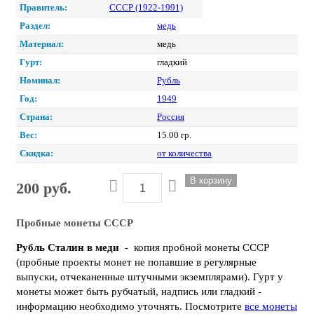
Правитель:
СССР (1922-1991)
Раздел:
медь
Материал:
медь
Гурт:
гладкий
Номинал:
Рубль
Год:
1949
Страна:
Россия
Вес:
15.00 гр.
Скидка:
от количества
200 руб.
Пробные монеты СССР
Рубль Сталин в меди
- копия пробной монеты СССР
(пробные проекты монет не попавшие в регулярные
выпуски, отчеканенные штучными экземплярами). Гурт у
монеты может быть рубчатый, надпись или гладкий -
информацию необходимо уточнять.
Посмотрите
все монеты