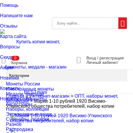
Помощь
Напишите нам
Отзывы
Карта сайта
Вопросы
Скидки
Вход / регистрация
0
Личный кабинет
Корзина
Акции
Категории
Новинки
Монеты России
Контакты
Иностранные монеты
Медали, награды
Главная
>
Интернет-магазин
>
ОПТ, наборы монет,
Новости сайта
Купюры, банкноты
коллекции
>
Марки 1-10 рублей 1920 Висимо-
Аксессуары
Уткинского общества потребителей, набор копии
Наборы, коллекции
Эксклюзивные вещи
Сувениры, подарки
Разное
Распродажа