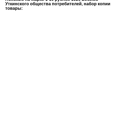
Уткинского общества потребителей, набор копии
товары:
Кредитный билет 1 рубль 1865 года серебром
150 руб.
10 рублей 1918 Петроград, кооператив военно-
топографического отдела, копия