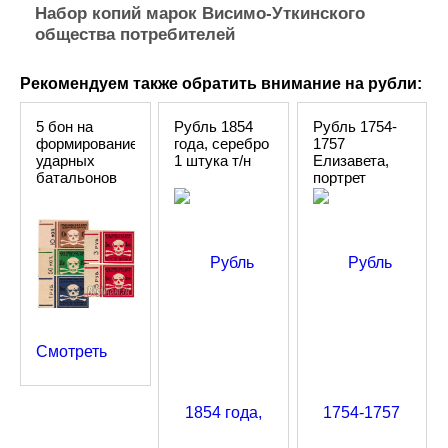
Набор копий марок Висимо-Уткинского
общества потребителей
Рекомендуем также обратить внимание на рубли:
5 бон на
Рубль 1854
Рубль 1754-
формирование
года, серебро
1757
ударных
1 штука т/н
Елизавета,
батальонов
портрет
1917, набор
работы
копий
Скотта, 1
штука
серебро т/н
Смотреть