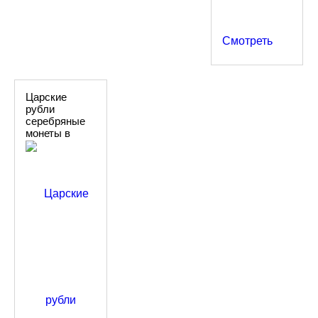
Смотреть
Царские
рубли
серебряные
монеты в
холщовом
мешке 50 шт.,
антикварный
набор в
подарок