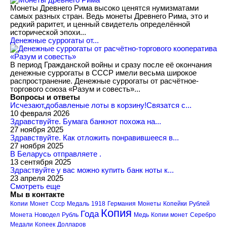
Монеты Древнего Рима высоко ценятся нумизматами
самых разных стран. Ведь монеты Древнего Рима, это и
редкий раритет, и ценный свидетель определённой
исторической эпохи...
Денежные суррогаты от...
В период Гражданской войны и сразу после её окончания
денежные суррогаты в СССР имели весьма широкое
распространение. Денежные суррогаты от расчётное-
торгового союза «Разум и совесть»...
Вопросы и ответы
Исчезают,добавленые лоты в корзину!Связатся с...
10 февраля 2026
Здравствуйте. Бумага банкнот похожа на...
27 ноября 2025
Здравствуйте. Как отложить понравившееся в...
27 ноября 2025
В Беларусь отправляете .
13 сентября 2025
Здраствуйте у вас можно купить банк ноты к...
23 апреля 2025
Смотреть еще
Мы в контакте
Копии
Монет
Ссср
Медаль
1918
Германия
Монеты
Копейки
Рублей
Копия
Года
Монета
Новодел
Рубль
Медь
Копии монет
Серебро
Медали
Копеек
Долларов