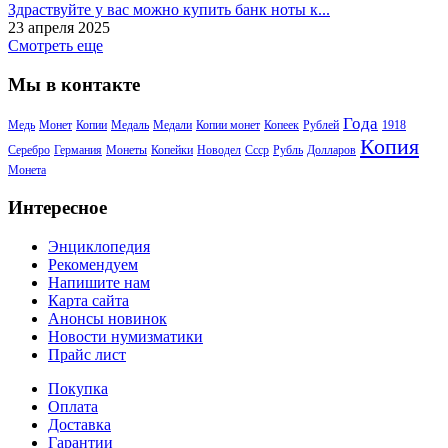
Здраствуйте у вас можно купить банк ноты к...
23 апреля 2025
Смотреть еще
Мы в контакте
Года
Медь
Монет
Копии
Медаль
Медали
Копии монет
Копеек
Рублей
1918
Копия
Серебро
Германия
Монеты
Копейки
Новодел
Ссср
Рубль
Долларов
Монета
Интересное
Энциклопедия
Рекомендуем
Напишите нам
Карта сайта
Анонсы новинок
Новости нумизматики
Прайс лист
Покупка
Оплата
Доставка
Гарантии