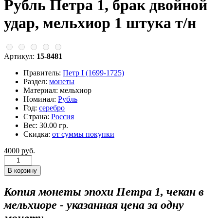
Рубль Петра 1, брак двойной
удар, мельхиор 1 штука т/н
Артикул:
15-8481
Правитель:
Петр I (1699-1725)
Раздел:
монеты
Материал:
мельхиор
Номинал:
Рубль
Год:
серебро
Страна:
Россия
Вес:
30.00 гр.
Скидка:
от суммы покупки
4000 руб.
Копия монеты эпохи Петра 1, чекан в
мельхиоре - указанная цена за одну