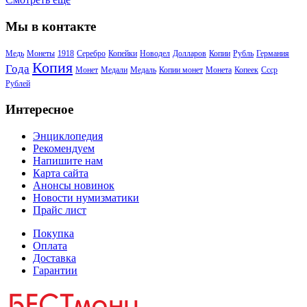
Мы в контакте
Медь
Монеты
1918
Серебро
Копейки
Новодел
Долларов
Копии
Рубль
Германия
Копия
Года
Монет
Медали
Медаль
Копии монет
Монета
Копеек
Ссср
Рублей
Интересное
Энциклопедия
Рекомендуем
Напишите нам
Карта сайта
Анонсы новинок
Новости нумизматики
Прайс лист
Покупка
Оплата
Доставка
Гарантии