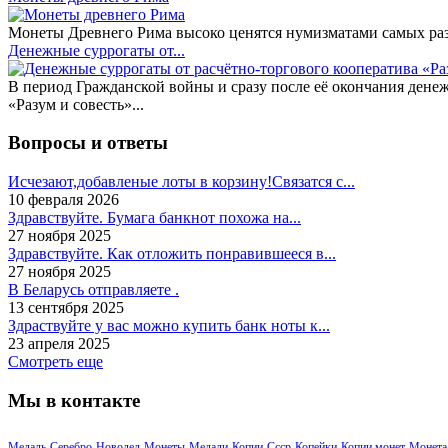
Монеты Древнего Рима высоко ценятся нумизматами самых разн
Денежные суррогаты от...
В период Гражданской войны и сразу после её окончания дене
«Разум и совесть»...
Вопросы и ответы
Исчезают,добавленые лоты в корзину!Связатся с...
10 февраля 2026
Здравствуйте. Бумага банкнот похожа на...
27 ноября 2025
Здравствуйте. Как отложить понравившееся в...
27 ноября 2025
В Беларусь отправляете .
13 сентября 2025
Здраствуйте у вас можно купить банк ноты к...
23 апреля 2025
Смотреть еще
Мы в контакте
Медаль
Серебро
Новодел
Монеты
Медали
Копии
Ссср
Копейки
Копии монет
Монета