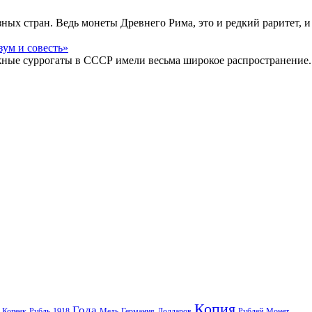
ых стран. Ведь монеты Древнего Рима, это и редкий раритет, и
жные суррогаты в СССР имели весьма широкое распространение.
Копия
Года
Копеек
Рубль
1918
Медь
Германия
Долларов
Рублей
Монет