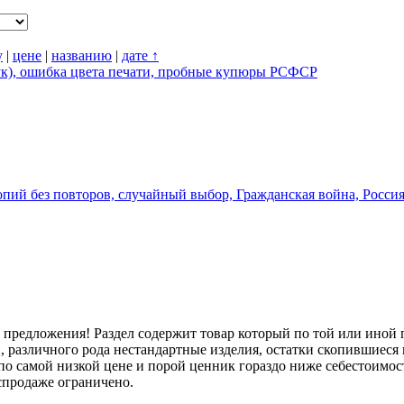
у
|
цене
|
названию
|
дате ↑
штук), ошибка цвета печати, пробные купюры РСФСР
опий без повторов, случайный выбор, Гражданская война, Росс
предложения! Раздел содержит товар который по той или иной 
 различного рода нестандартные изделия, остатки скопившиеся н
о самой низкой цене и порой ценник гораздо ниже себестоимос
аспродаже ограничено.