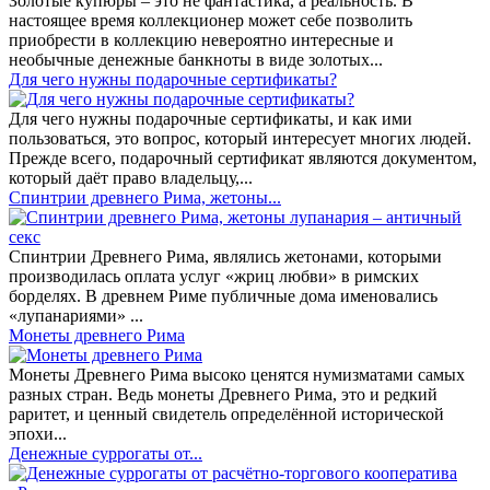
Золотые купюры – это не фантастика, а реальность. В
настоящее время коллекционер может себе позволить
приобрести в коллекцию невероятно интересные и
необычные денежные банкноты в виде золотых...
​Для чего нужны подарочные сертификаты?
Для чего нужны подарочные сертификаты, и как ими
пользоваться, это вопрос, который интересует многих людей.
Прежде всего, подарочный сертификат являются документом,
который даёт право владельцу,...
Спинтрии древнего Рима, жетоны...
Спинтрии Древнего Рима, являлись жетонами, которыми
производилась оплата услуг «жриц любви» в римских
борделях. В древнем Риме публичные дома именовались
«лупанариями» ...
Монеты древнего Рима
Монеты Древнего Рима высоко ценятся нумизматами самых
разных стран. Ведь монеты Древнего Рима, это и редкий
раритет, и ценный свидетель определённой исторической
эпохи...
Денежные суррогаты от...