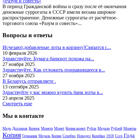
В период Гражданской войны и сразу после её окончания
денежные суррогаты в СССР имели весьма широкое
распространение. Денежные суррогаты от расчётное-
торгового союза «Разум и совесть»...
Вопросы и ответы
Исчезают,добавленые лоты в корзину!Связатся с...
10 февраля 2026
Здравствуйте. Бумага банкнот похожа на...
27 ноября 2025
Здравствуйте. Как отложить понравившееся в...
27 ноября 2025
В Беларусь отправляете .
13 сентября 2025
Здраствуйте у вас можно купить банк ноты к...
23 апреля 2025
Смотреть еще
Мы в контакте
Медь
Долларов
Копеек
Монета
Монет
Копии монет
Рубль
Медали
Рублей
Монеты
Копия
Года
Германия
Медаль
Копии
Серебро
Новодел
Копейки
1918
Ссср