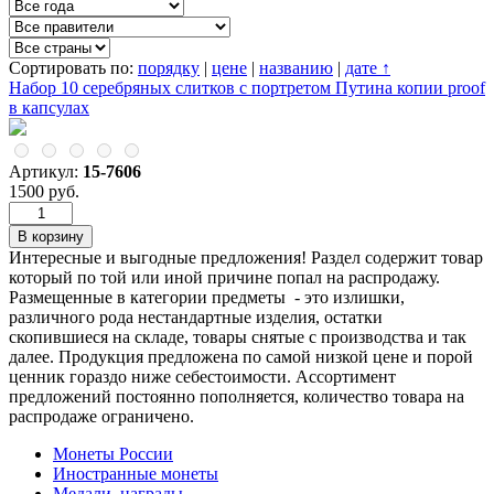
Сортировать по:
порядку
|
цене
|
названию
|
дате ↑
Набор 10 серебряных слитков с портретом Путина копии proof
в капсулах
Артикул:
15-7606
1500 руб.
Интересные и выгодные предложения! Раздел содержит товар
который по той или иной причине попал на распродажу.
Размещенные в категории предметы - это излишки,
различного рода нестандартные изделия, остатки
скопившиеся на складе, товары снятые с производства и так
далее. Продукция предложена по самой низкой цене и порой
ценник гораздо ниже себестоимости. Ассортимент
предложений постоянно пополняется, количество товара на
распродаже ограничено.
Монеты России
Иностранные монеты
Медали, награды