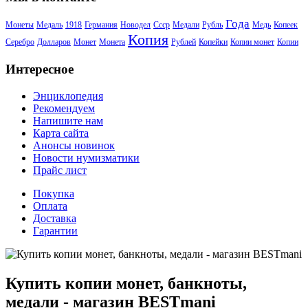
Года
Монеты
Медаль
1918
Германия
Новодел
Ссср
Медали
Рубль
Медь
Копеек
Копия
Серебро
Долларов
Монет
Монета
Рублей
Копейки
Копии монет
Копии
Интересное
Энциклопедия
Рекомендуем
Напишите нам
Карта сайта
Анонсы новинок
Новости нумизматики
Прайс лист
Покупка
Оплата
Доставка
Гарантии
Купить копии монет, банкноты,
медали - магазин BESTmani