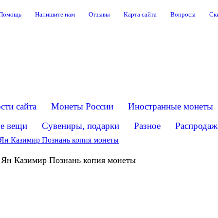
Помощь
Напишите нам
Отзывы
Карта сайта
Вопросы
Ск
сти сайта
Монеты России
Иностранные монеты
е вещи
Сувениры, подарки
Разное
Распродаж
 Ян Казимир Познань копия монеты