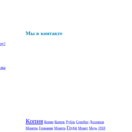
Мы в контакте
ну!
ожа
Копия
Копии
Копеек
Рубль
Серебро
Долларов
Года
Монеты
Германия
Монета
Монет
Медь
1918