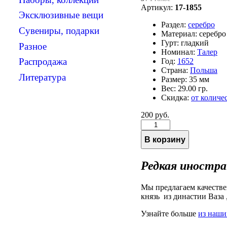
Артикул:
17-1855
Эксклюзивные вещи
Раздел:
серебро
Сувениры, подарки
Материал:
серебр
Гурт:
гладкий
Разное
Номинал:
Талер
Распродажа
Год:
1652
Страна:
Польша
Литература
Размер:
35 мм
Вес:
29.00 гр.
Скидка:
от количе
200 руб.
Редкая иностра
Мы предлагаем качестве
князь из династии Ваза ,
Узнайте больше
из наши