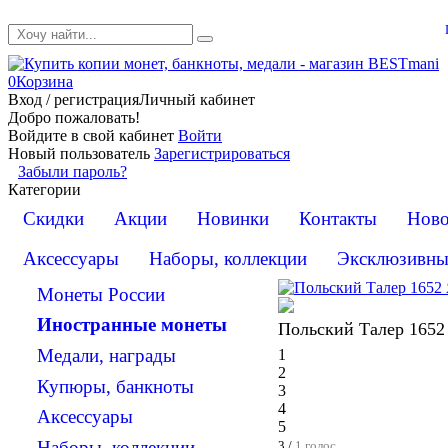
0
Корзина
Вход / регистрация
Личный кабинет
Добро пожаловать!
Войдите в свой кабинет
Войти
Новый пользователь
Зарегистрироваться
Забыли пароль?
Категории
Скидки
Акции
Новинки
Контакты
Ново
Аксессуары
Наборы, коллекции
Эксклюзивны
Монеты России
Иностранные монеты
Польский Талер 1652
Медали, награды
1
2
Купюры, банкноты
3
4
Аксессуары
5
Наборы, коллекции
3 /
1 голос