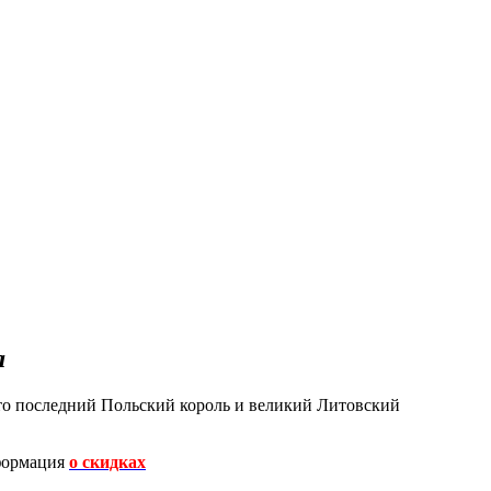
монеты
а
то последний Польский король и великий Литовский
ормация
о скидках