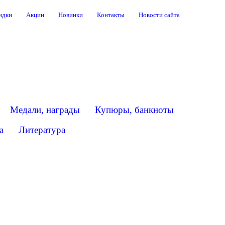
идки
Акции
Новинки
Контакты
Новости сайта
Медали, награды
Купюры, банкноты
Главная
>
Интерне
а
Литература
магазин
>
Иностра
монеты
>
Польски
Талер
1652
Ян
Казимир
Познань
копия