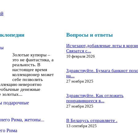
ий
иклопедии
Вопросы и ответы
Исчезают,добавленые лоты в корзи
ры
Связатся с...
Золотые купюры –
10 февраля 2026
это не фантастика, а
реальность. В
настоящее время
Здравствуйте. Бумага банкнот пох
коллекционер может
на...
себе позволить
27 ноября 2025
оллекцию невероятно
необычные денежные
 золотых...
Здравствуйте. Как отложить
понравившееся в...
ны подарочные
27 ноября 2025
него Рима, жетоны...
В Беларусь отправляете .
13 сентября 2025
го Рима