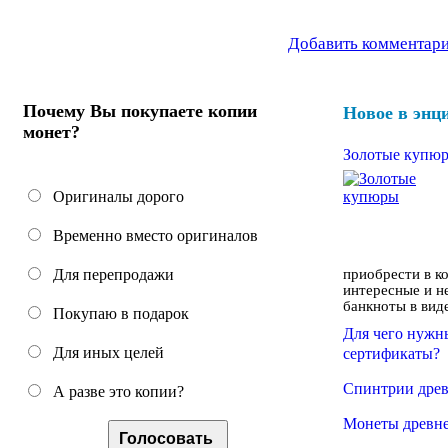
Добавить комментар
Почему Вы покупаете копии
Новое в энц
монет?
Золотые купю
Оригиналы дорого
Временно вместо оригиналов
приобрести в к
Для перепродажи
интересные и 
банкноты в виде
Покупаю в подарок
​Для чего нуж
Для иных целей
сертификаты?
Спинтрии древ
А разве это копии?
Монеты древне