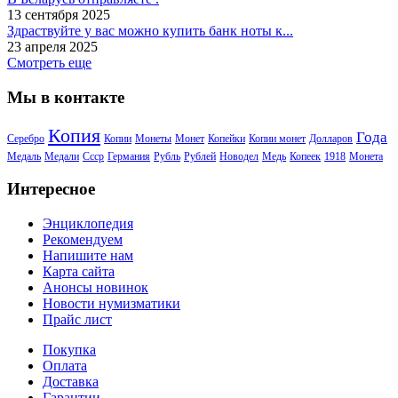
13 сентября 2025
Здраствуйте у вас можно купить банк ноты к...
23 апреля 2025
Смотреть еще
Мы в контакте
Копия
Года
Серебро
Копии
Монеты
Монет
Копейки
Копии монет
Долларов
Медаль
Медали
Ссср
Германия
Рубль
Рублей
Новодел
Медь
Копеек
1918
Монета
Интересное
Энциклопедия
Рекомендуем
Напишите нам
Карта сайта
Анонсы новинок
Новости нумизматики
Прайс лист
Покупка
Оплата
Доставка
Гарантии